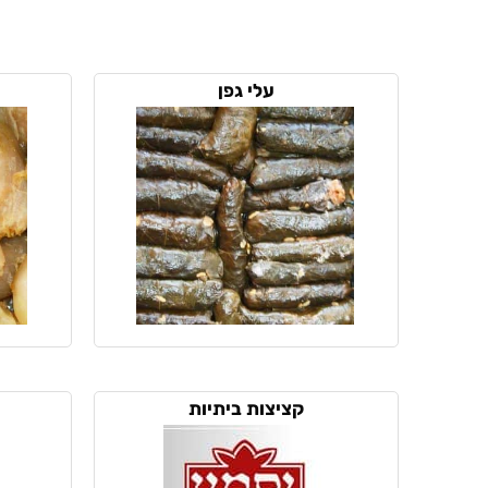
עלי גפן
קציצות ביתיות