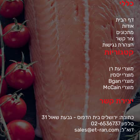
כללי
דף הבית
אודות
מתכונים
צור קשר
הצהרת נגישות
קטגוריות
מוצרי עת רן
מוצרי יסמין
מוצרי Bgan
מוצרי McCain
יצירת קשר
כתובת: ירושלים בית הדפוס - גבעת שאול 31
טלפון:02-6536737
דוא”ל: sales@et-ran.com