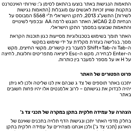
התאמות הנגישות באתר בוצעו בהתאם לסימן ג': שירותי האינטרנט
בתקנות שוויון זכויות לאנשים עם מוגבלות (התאמות נגישות
לשירות) התשע"ג 2013, לתקן הישראלי ת"י 5568 המבוסס על
הנחיות
WCAG 2.0
, האתר הונגש לרמה
AA
ובכפוף לשינויים
והתאמות שבוצעו במסמך התקן הישראלי.
האתר תומך בשימוש בטכנולוגיות מסייעות כגון תוכנות הקראת
מסך, בגלישה בעזרת מקלדת על ידי שימוש במקשי
ה-
Tab
וה-
Shift+Tab
למעבר בין קישורים, מקשי החיצים, מקש
ה-
Enter
לבחירה, מקש ה-
Esc
ליציאה מתפריטים וחלונות, לחיצה
על
H
או על מספר למעבר בין כותרות.
פרוט הפטורים של האתר
יתכנו באתר תוספים של צד ג שבהם אין לנו שליטה ולכן לא ניתן
יהיה לבדוק את נגישותם – לרוב אלמנטים אלו יהיו פחות חשובים
באתר
הצהרה על עמידה חלקית בתקן במקרה של תכני צד ג
'
בחלק מדפי האתר יתכן ונגישות הדף תלויה בתכנים שאינם של
הארגון (תכני צד ג') ולכן אנחנו מצהירים על עמידה חלקית בתקן