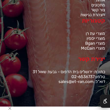
מתכונים
צור קשר
הצהרת נגישות
קטגוריות
מוצרי עת רן
מוצרי יסמין
מוצרי Bgan
מוצרי McCain
יצירת קשר
כתובת: ירושלים בית הדפוס - גבעת שאול 31
טלפון:02-6536737
דוא”ל: sales@et-ran.com
✕